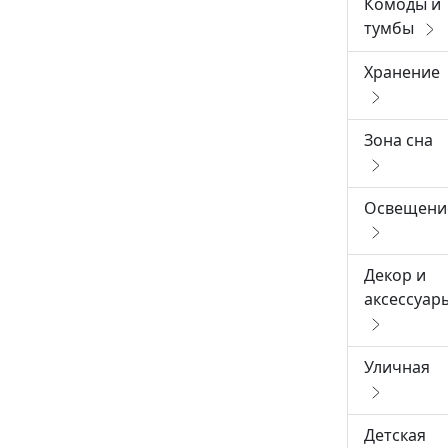
Комоды и
тумбы
Хранение
Зона сна
Освещени
Декор и
аксессуар
Уличная
Детская