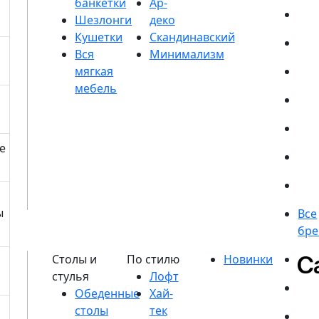
банкетки
Шезлонги
Кушетки
е
ы
Обеденные
столы