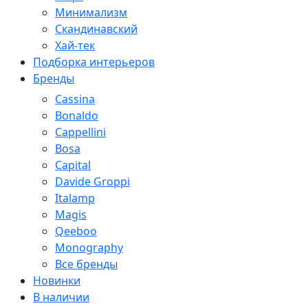
Минимализм
Скандинавский
Хай-тек
Подборка интерьеров
Бренды
Cassina
Bonaldo
Cappellini
Bosa
Capital
Davide Groppi
Italamp
Magis
Qeeboo
Monography
Все бренды
Новинки
В наличии