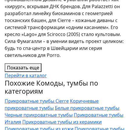
«хирург», вскрывая ДНК брендов. Для Palazzetti он
разработал линейку биокаминов с геометрией
тосканских башен, для Cierre – кожаные диваны с
системой трансформации «одним касанием». Его
кресло «Lago» для Scirocco (2005) стало культовым.
Сила Фумагалли – в умении видеть проект целиком:
будь то спа-центр в Швейцарии или серия
светильников для Porro.
Показать еще
Перейти в каталог
Похожие Комоды, тумбы по
категориям
Прикроватные тумбы Cierre
Коричневые
прикроватные тумбы
Белые прикроватные тумбы
Черные прикроватные тумбы
Прикроватные тумбы
Италия
Прикроватные тумбы из керамики
Прикроватные тумбы из кожи
Прикроватные тумбы