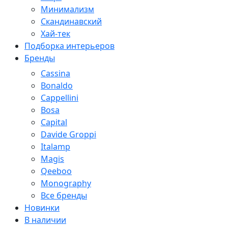
Минимализм
Скандинавский
Хай-тек
Подборка интерьеров
Бренды
Cassina
Bonaldo
Cappellini
Bosa
Capital
Davide Groppi
Italamp
Magis
Qeeboo
Monography
Все бренды
Новинки
В наличии