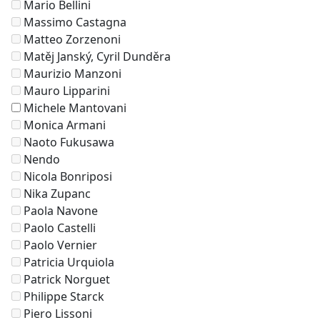
Mario Bellini
Massimo Castagna
Matteo Zorzenoni
Matěj Janský, Cyril Dunděra
Maurizio Manzoni
Mauro Lipparini
Michele Mantovani
Monica Armani
Naoto Fukusawa
Nendo
Nicola Bonriposi
Nika Zupanc
Paola Navone
Paolo Castelli
Paolo Vernier
Patricia Urquiola
Patrick Norguet
Philippe Starck
Piero Lissoni