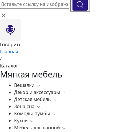
Говорите...
Главная
/
Каталог
Мягкая мебель
Вешалки
Декор и аксессуары
Все
Детская мебель
Все
Зона сна
Вазы
Все
Комоды, тумбы
Элитные зеркала
Комоды, тумбы
Все
Кухни
Ковры
Зеркала
Постельное белье
Все
Мебель для ванной
Статуэтки
Освещение
Матрасы
Бары
Все