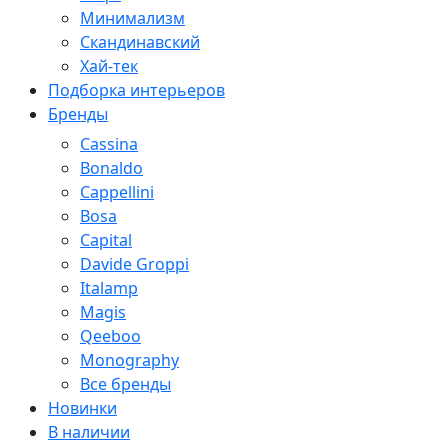
Минимализм
Скандинавский
Хай-тек
Подборка интерьеров
Бренды
Cassina
Bonaldo
Cappellini
Bosa
Capital
Davide Groppi
Italamp
Magis
Qeeboo
Monography
Все бренды
Новинки
В наличии