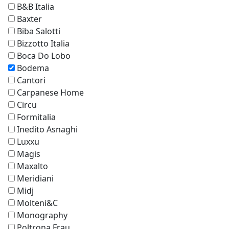
B&B Italia
Baxter
Biba Salotti
Bizzotto Italia
Boca Do Lobo
Bodema
Cantori
Carpanese Home
Circu
Formitalia
Inedito Asnaghi
Luxxu
Magis
Maxalto
Meridiani
Midj
Molteni&C
Monography
Poltrona Frau