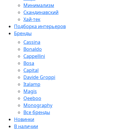
Минимализм
Скандинавский
Хай-тек
Подборка интерьеров
Бренды
Cassina
Bonaldo
Cappellini
Bosa
Capital
Davide Groppi
Italamp
Magis
Qeeboo
Monography
Все бренды
Новинки
В наличии