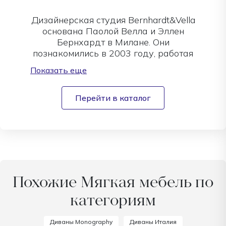
Дизайнерская студия Bernhardt&Vella
основана Паолой Велла и Эллен
Бернхардт в Милане. Они
познакомились в 2003 году, работая
в студии Карло Коломбо. Их
Показать еще
дизайнерский метод, вдохновленный
шедеврами прошлого, сочетает
искусство и архитектуру. Студия
Перейти в каталог
сотрудничает с такими брендами, как
Artemide, Calligaris, Arflex и другие.
Среди известных работ — лампа EOS
для Artemide, стол Universe для
Bontempi и кофейные столики Liberty
для Rugiano. В 2021 году они
возглавили креативное направление
Похожие Мягкая мебель по
Calligaris, укрепив его
категориям
международный имидж, в том числе
через дизайн выставок на Salone del
Mobile.
Диваны Monography
Диваны Италия