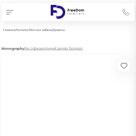
Главная
/
Каталог
/
Мягкая мебель
/
Диваны
Мы официальный дилер бренда
Monography