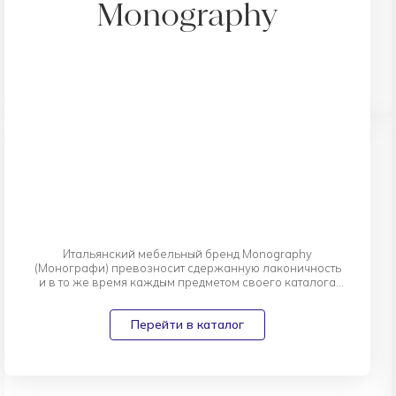
Monography
Итальянский мебельный бренд Monography
(Монографи) превозносит сдержанную лаконичность
и в то же время каждым предметом своего каталога
будто бы говорит: "Будьте собой!" Бренд не спешит
следовать моде и скоротечным тенденциям. Однако у
Перейти в каталог
него есть визитная карточка - простота и
эргономичность. Это позволяет предметам мебели
Monography встраиваться в уже готовые проекты и
сочетаться с мебелью других производителей. Так же
к ним хорошо подходит почти любой, даже яркий и
необычный интерьерный декор.