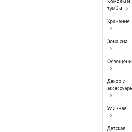
Комоды и
тумбы
Хранение
Зона сна
Освещени
Декор и
аксессуар
Уличная
Детская