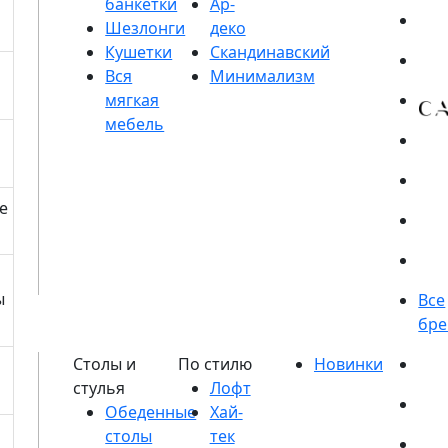
банкетки
Шезлонги
Кушетки
е
ы
Обеденные
столы