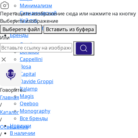
Минимализм
Скандинавский
Перетащите изображение сюда или нажмите на кнопку
Хай-тек
Выберите изображение
Подборка интерьеров
Выберете файл
Вставить из буфера
Бренды
Или
Cassina
Bonaldo
Cappellini
Bosa
Capital
Davide Groppi
Italamp
Говорите...
Magis
Главная
Qeeboo
/
Monography
Каталог
Все бренды
/
Новинки
Освещение
В наличии
/