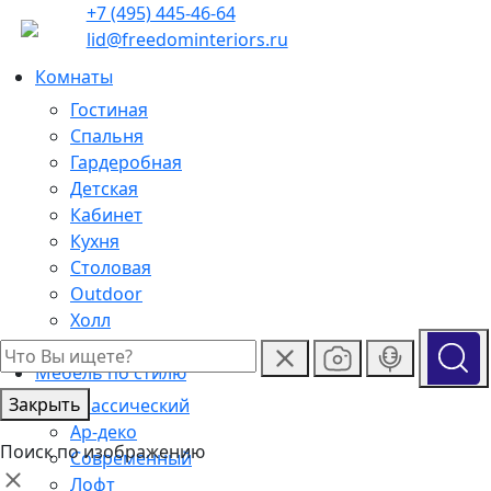
+7 (495) 445-46-64
lid@freedominteriors.ru
Комнаты
Гостиная
Спальня
Гардеробная
Детская
Кабинет
Кухня
Столовая
Outdoor
Холл
Ванная
Мебель по стилю
Закрыть
Классический
Ар-деко
Поиск по изображению
Современный
Лофт