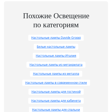
произведения, сочетающие
простоту, легкость,
эфемерность, эмоциональность
Похожие Освещение
и изобретательность.
по категориям
Вдохновение он черпает в
искусстве, магии и желании
экспериментировать со светом.
Настольные лампы Davide Groppi
Гроппи работает с преданной
командой единомышленников,
Белые настольные лампы
создавая проекты для частных
Настольные лампы Италия
домов, магазинов, музеев и
ресторанов.
Настольные лампы из метакрилата
Настольные лампы из металла
Настольные лампы в современном стиле
Настольные лампы для гостиной
Настольные лампы для кабинета
Настольные лампы для спальни