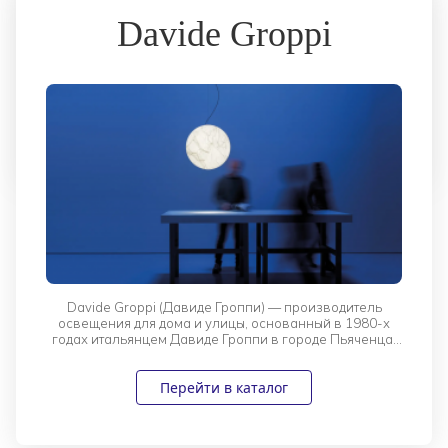
Davide Groppi
Davide Groppi (Давиде Гроппи) — производитель
освещения для дома и улицы, основанный в 1980-х
годах итальянцем Давиде Гроппи в городе Пьяченца.
Компания очень быстро развилась от местной
мастерской до всемирно известного и успешного
Перейти в каталог
бренда.
Предметы освещения Davide Groppi обладают
визитной карточкой: это интересный оригинальный
дизайн и лаконичность. Подобное неординарное