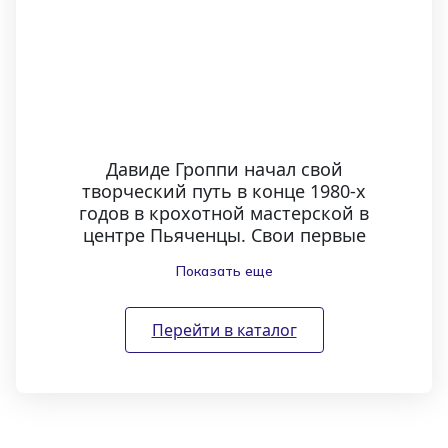
Давиде Гроппи начал свой
творческий путь в конце 1980-х
годов в крохотной мастерской в
центре Пьяченцы. Свои первые
лампы он выпустил под своим
Показать еще
собственным именем. Его
творческая независимость и
нестандартный подход
Перейти в каталог
позволили ему создать
неповторимый бренд, который
известен во всем мире. Лампы
Гроппи — это не просто
осветительные приборы, а