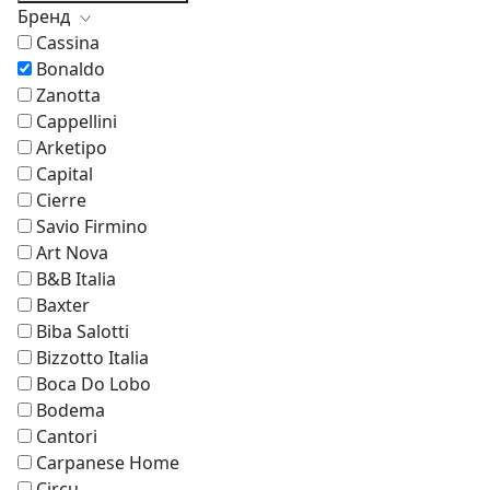
Бренд
Cassina
Bonaldo
Zanotta
Cappellini
Arketipo
Capital
Cierre
Savio Firmino
Art Nova
B&B Italia
Baxter
Biba Salotti
Bizzotto Italia
Boca Do Lobo
Bodema
Cantori
Carpanese Home
Circu