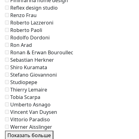
Pininfarina home design
Reflex design studio
Renzo Frau
Roberto Lazzeroni
Roberto Paoli
Rodolfo Dordoni
Ron Arad
Ronan & Erwan Bouroullec
Sebastian Herkner
Shiro Kuramata
Stefano Giovannoni
Studiopepe
Thierry Lemaire
Tobia Scarpa
Umberto Asnago
Vincent Van Duysen
Vittorio Paradiso
Werner Aisslinger
Показать больше