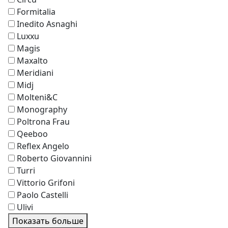
Formitalia
Inedito Asnaghi
Luxxu
Magis
Maxalto
Meridiani
Midj
Molteni&C
Monography
Poltrona Frau
Qeeboo
Reflex Angelo
Roberto Giovannini
Turri
Vittorio Grifoni
Paolo Castelli
Ulivi
Показать больше