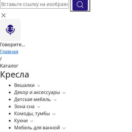
Говорите...
Главная
/
Каталог
Кресла
Вешалки
Декор и аксессуары
Все
Детская мебель
Все
Зона сна
Вазы
Все
Комоды, тумбы
Элитные зеркала
Комоды, тумбы
Все
Кухни
Ковры
Зеркала
Постельное белье
Все
Мебель для ванной
Статуэтки
Освещение
Матрасы
Бары
Все