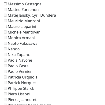
Massimo Castagna
Matteo Zorzenoni
Matěj Janský, Cyril Dunděra
Maurizio Manzoni
Mauro Lipparini
Michele Mantovani
Monica Armani
Naoto Fukusawa
Nendo
Nika Zupanc
Paola Navone
Paolo Castelli
Paolo Vernier
Patricia Urquiola
Patrick Norguet
Philippe Starck
Piero Lissoni
Pierre Jeanneret