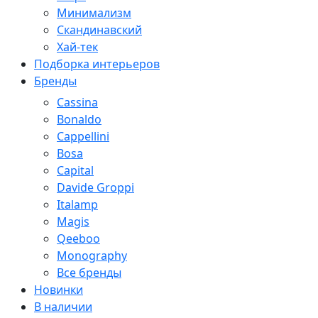
Минимализм
Скандинавский
Хай-тек
Подборка интерьеров
Бренды
Cassina
Bonaldo
Cappellini
Bosa
Capital
Davide Groppi
Italamp
Magis
Qeeboo
Monography
Все бренды
Новинки
В наличии