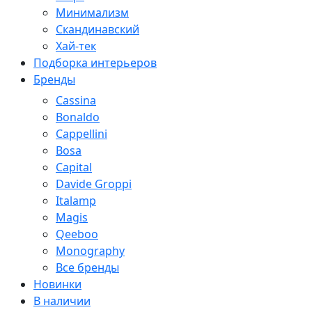
Минимализм
Скандинавский
Хай-тек
Подборка интерьеров
Бренды
Cassina
Bonaldo
Cappellini
Bosa
Capital
Davide Groppi
Italamp
Magis
Qeeboo
Monography
Все бренды
Новинки
В наличии