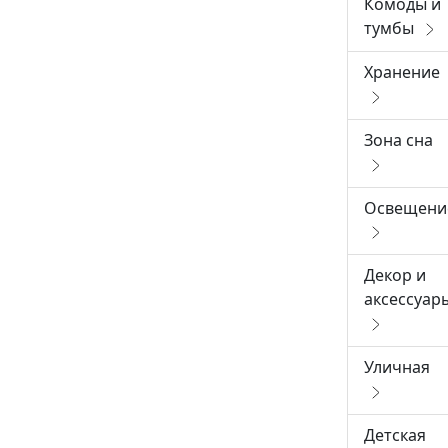
Комоды и
тумбы
Хранение
Зона сна
Освещени
Декор и
аксессуар
Уличная
Детская