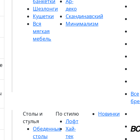
банкетки
Шезлонги
Кушетки
е
ы
Обеденные
столы