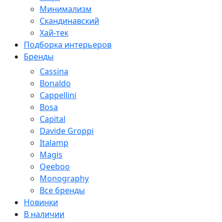
Минимализм
Скандинавский
Хай-тек
Подборка интерьеров
Бренды
Cassina
Bonaldo
Cappellini
Bosa
Capital
Davide Groppi
Italamp
Magis
Qeeboo
Monography
Все бренды
Новинки
В наличии