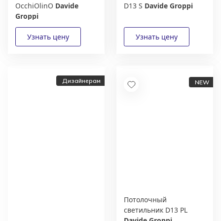
OcchiOlinO
Davide
D13 S
Davide Groppi
Groppi
Дизайнерам
Потолочный
Дизайнерам и
светильник D13 PL
архитекторам:
Davide Groppi