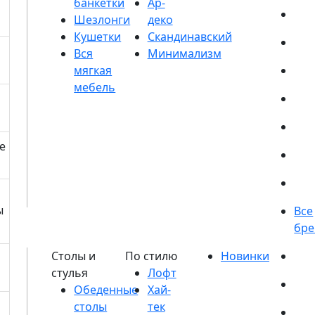
банкетки
Шезлонги
Кушетки
е
ы
Обеденные
столы