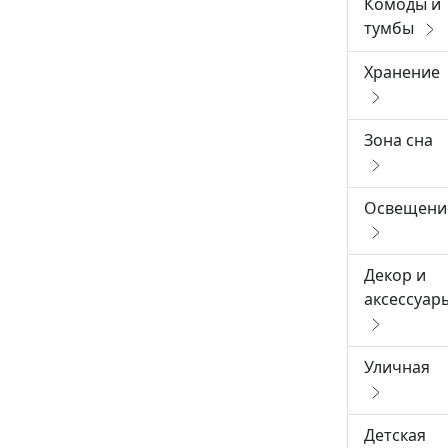
Комоды и
тумбы
Хранение
Зона сна
Освещени
Декор и
аксессуар
Уличная
Детская