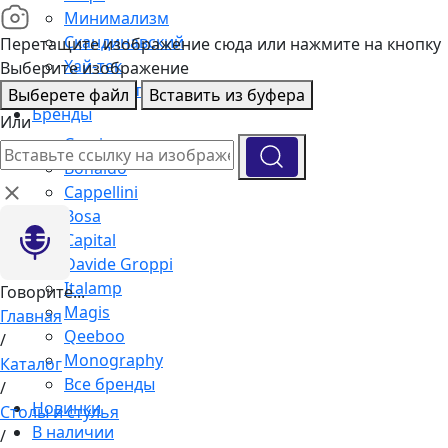
Минимализм
Скандинавский
Перетащите изображение сюда или нажмите на кнопку
Хай-тек
Выберите изображение
Подборка интерьеров
Выберете файл
Вставить из буфера
Бренды
Или
Cassina
Bonaldo
Cappellini
Bosa
Capital
Davide Groppi
Italamp
Говорите...
Magis
Главная
Qeeboo
/
Monography
Каталог
Все бренды
/
Новинки
Столы и стулья
В наличии
/