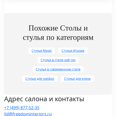
промышленный дизайн в
Королевском колледже искусств
в Лондоне, где, среди прочего,
общался с Джаспером
Моррисоном. Вернувшись в
Похожие Столы и
Германию, он основал
стулья по категориям
собственную дизайн-студию в
Берлине, которая быстро начала
сотрудничать с ведущими
Стулья Magis
Стулья Италия
мебельными брендами.
Стулья в стиле хай-тек
Стулья в современном стиле
Стулья для outdoor
Стулья для кухни
Адрес салона и контакты
+7 (499) 877-52-35
lid@freedominteriors.ru