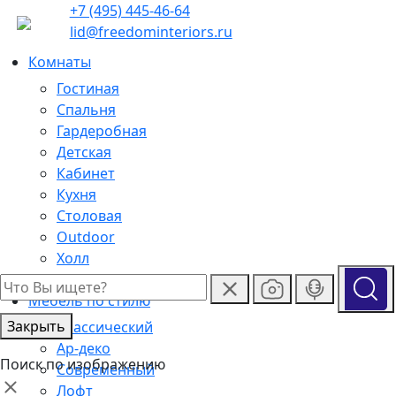
+7 (495) 445-46-64
lid@freedominteriors.ru
Комнаты
Гостиная
Спальня
Гардеробная
Детская
Кабинет
Кухня
Столовая
Outdoor
Холл
Ванная
Мебель по стилю
Закрыть
Классический
Ар-деко
Поиск по изображению
Современный
Лофт