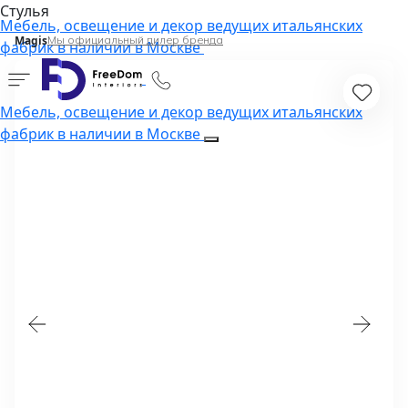
Стулья
Мебель, освещение и декор ведущих итальянских
Magis
Мы официальный дилер бренда
фабрик в наличии в Москве
Мебель, освещение и декор ведущих итальянских
фабрик в наличии в Москве