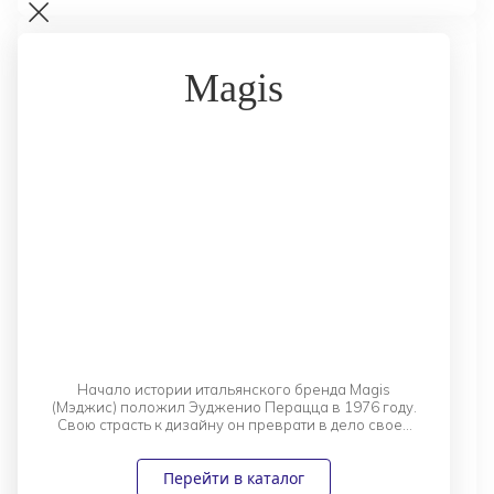
Magis
Начало истории итальянского бренда Magis
(Мэджис) положил Эудженио Перацца в 1976 году.
Свою страсть к дизайну он преврати в дело своей
жизни, поэтому сейчас Magis является
воплощением инноваций и экспериментов. Бренд
Перейти в каталог
всегда был и остается особенным и уникальным.