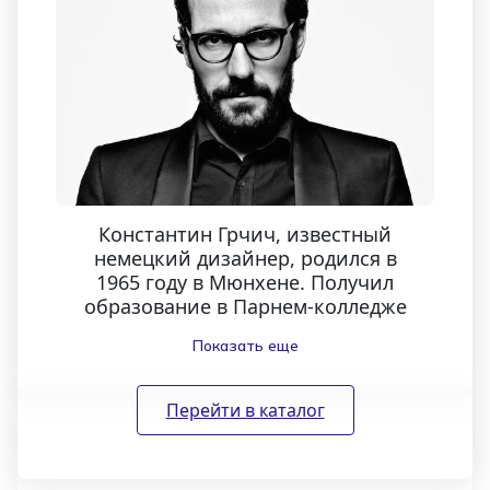
Константин Грчич, известный
немецкий дизайнер, родился в
1965 году в Мюнхене. Получил
образование в Парнем-колледже
в Дорсете (Великобритания).
Показать еще
Грчич окончательно утвердился
в своем выборе профессии
благодаря творчеству
Перейти в каталог
известного итальянского
мастера Акилле Кастильони. В
конце 80-х Грчич изучал