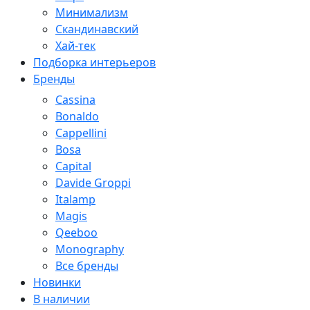
Минимализм
Скандинавский
Хай-тек
Подборка интерьеров
Бренды
Cassina
Bonaldo
Cappellini
Bosa
Capital
Davide Groppi
Italamp
Magis
Qeeboo
Monography
Все бренды
Новинки
В наличии