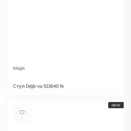
Magis
Стул Déjà-vu SD840 N
NEW