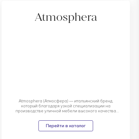
Atmosphera
Atmosphera (Атмосфера) — итальянский бренд,
который благодаря узкой специализации на
производстве уличной мебели высокого качества
добился значительного успеха в данной сфере и смог
выработать свой собственный неповторимый стиль.
Перейти в каталог
Создаваемая брендом Atmosphera мебель уютна,
колоритна и в то же время лаконична. Источником
вдохновения для её дизайна служат путешествия.