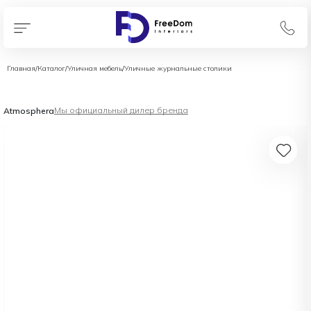
Главная
/
Каталог
/
Уличная мебель
/
Уличные журнальные столики
Мы официальный дилер бренда
Atmosphera