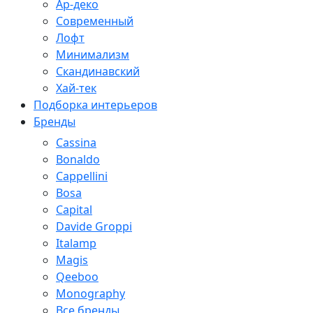
Ар-деко
Современный
Лофт
Минимализм
Скандинавский
Хай-тек
Подборка интерьеров
Бренды
Cassina
Bonaldo
Cappellini
Bosa
Capital
Davide Groppi
Italamp
Magis
Qeeboo
Monography
Все бренды