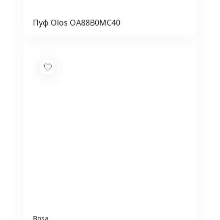
Пуф Olos OA88B0MC40
Bosa