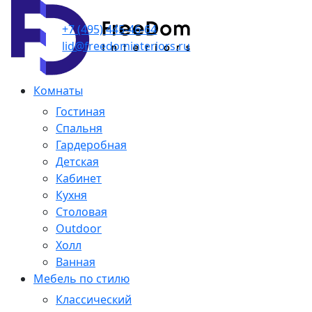
+7 (495) 445-46-64
lid@freedominteriors.ru
Комнаты
Гостиная
Спальня
Гардеробная
Детская
Кабинет
Кухня
Столовая
Outdoor
Холл
Ванная
Мебель по стилю
Классический