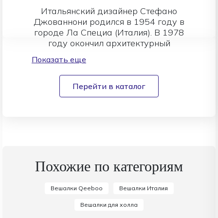
Итальянский дизайнер Стефано
Джованнони родился в 1954 году в
городе Ла Специа (Италия). В 1978
году окончил архитектурный
факультет Флорентийского
Показать еще
университета. В середине 1980-х
годов знакомство с Андреа Бранци,
Алессандро Мендини и Этторе
Перейти в каталог
Соттсассом оказало сильное
влияние на его подход к дизайну. В
1985 году Джованнони основал
дизайн-студию King-Kong совместно
с Гвидо Вентурини, с которым в
1989 году они создали для Alessi
поднос Girotondo, который стал
Похожие по категориям
первым в серии продуктов,
проданных тиражом более 7
Вешалки Qeeboo
Вешалки Италия
миллионов экземпляров. Это
положило начало плодотворному
Вешалки для холла
сотрудничеству с Alessi, для