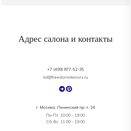
которого Джованнони разработал
такие хиты, как горшки Mami,
солонка Lilliput, держатель для яиц
Cico и другие объекты. С 1991 года
вел активную педагогическую
деятельность в Domus Academy,
Адрес салона и контакты
Университете Реджо-Эмилии и
Генуэзском университете. В 2016
году основал свой собственный
бренд — Qeeboo.
+7 (499) 877-52-35
lid@freedominteriors.ru
г. Москва, Ленинский пр-т, 24
Пн-Пт: 10:00 - 19:00
Сб-Вс: 11:00 - 19:00