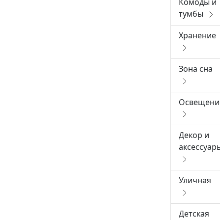
Комоды и
тумбы
Хранение
Зона сна
Освещени
Декор и
аксессуар
Уличная
Детская