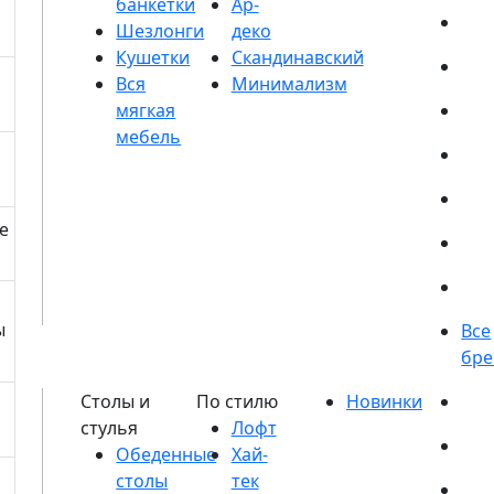
банкетки
Шезлонги
Кушетки
е
ы
Обеденные
столы