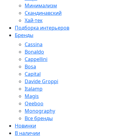
Минимализм
Скандинавский
Хай-тек
Подборка интерьеров
Бренды
Cassina
Bonaldo
Cappellini
Bosa
Capital
Davide Groppi
Italamp
Magis
Qeeboo
Monography
Все бренды
Новинки
В наличии