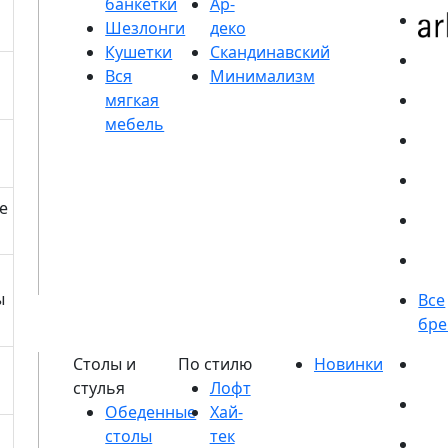
банкетки
Шезлонги
Кушетки
е
ы
Обеденные
столы