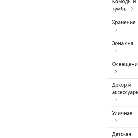
Комоды и
тумбы
Хранение
Зона сна
Освещени
Декор и
аксессуар
Уличная
Детская