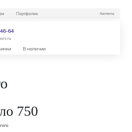
ам
Портфолио
Контакты
-46-64
ors.ru
винки
В наличии
то
ло 750
nini