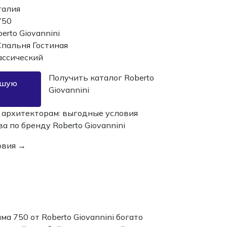
талия
750
erto Giovannini
Спальня
Гостиная
ассический
Получить каталог Roberto
чшую
Giovannini
 архитекторам:
выгодные условия
ва по бренду
Roberto Giovannini
овия →
ма 750 от Roberto Giovannini богато