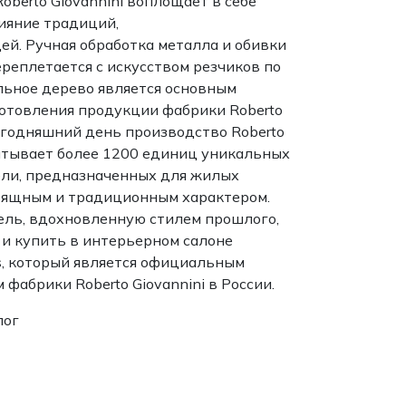
oberto Giovannini воплощает в себе
ияние традиций,
ей. Ручная обработка металла и обивки
ереплетается с искусством резчиков по
льное дерево является основным
отовления продукции фабрики Roberto
сегодняшний день производство Roberto
читывает более 1200 единиц уникальных
ли, предназначенных для жилых
зящным и традиционным характером.
ль, вдохновленную стилем прошлого,
 и купить в интерьерном салоне
rs, который является официальным
фабрики Roberto Giovannini в России.
лог