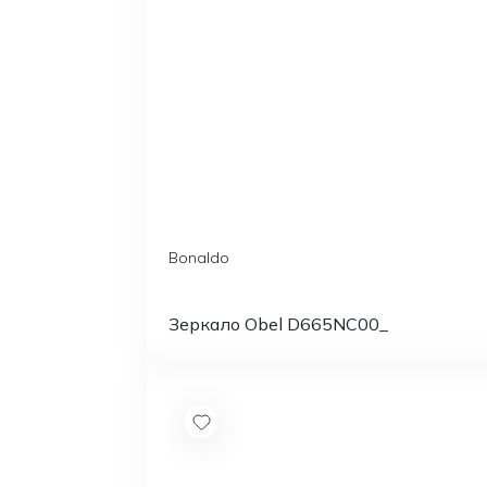
Bonaldo
Зеркало Obel D665NC00_