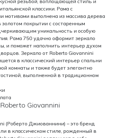
кусной резьбой, воплощающей стиль и
итальянской классики. Рама с
и мотивами выполнена из массива дерева
в золотом покрытии с состаренным
дчеркивающим уникальность и особую
лия. Рама 750 удачно оформит зеркало
ы, и поможет наполнить интерьер духом
ворцов. Зеркало от Roberto Giovannini
ишется в классический интерьер спальни
ной комнаты и также будет элегантно
 гостиной, выполненной в традиционном
ки
плата
Roberto Giovannini
ini (Роберто Джиованнини) – это бренд
ли в классическом стиле, рожденный в