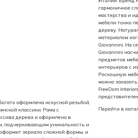
Италии. Бренд R
гармоничное сл
мастерства и ид
мебели тонко п
дереву. Натура
материалом изг
Giovannini. На 
Giovannini нас
предметов мебе
интерьеров с и
Роскошную мебе
можно заказать
FreeDom Interio
представителем 
 богато оформлена искусной резьбой,
Перейти в ката
нской классики. Рама с
ссива дерева и оформлена в
м, подчеркивающим уникальность и
 оформит зеркало сложной формы, и